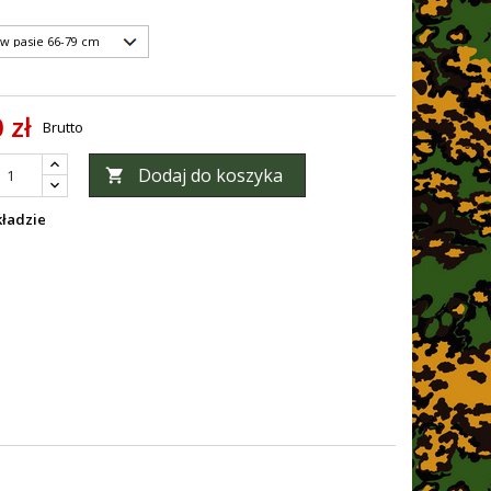
 zł
Brutto
Dodaj do koszyka

ładzie