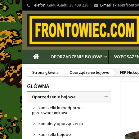
Telefon:
Gadu-Gadu: 28 498 220
E-mail:
sklep@fronto
OPORZĄDZENIE BOJOWE
WYPOSAŻEN
Strona główna
Oporządzenie bojowe
FRP Niskop
GŁÓWNA
Oporządzenie bojowe
kamizelki kuloodporne i
przeciwodłamkowe
komplety oporządzenia
kamizelki bojowe