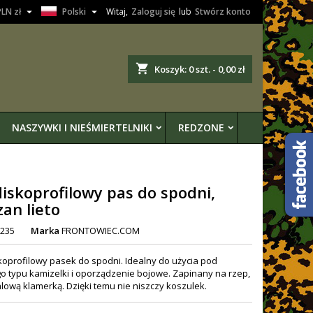


PLN zł
Polski
Witaj,
Zaloguj się
lub
Stwórz konto
shopping_cart
Koszyk:
0
szt. - 0,00 zł
NASZYWKI I NIEŚMIERTELNIKI
REDZONE
iskoprofilowy pas do spodni,
zan lieto
235
Marka
FRONTOWIEC.COM
skoprofilowy pasek do spodni. Idealny do użycia pod
o typu kamizelki i oporządzenie bojowe. Zapinany na rzep,
alową klamerką. Dzięki temu nie niszczy koszulek.