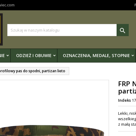
wiec.com

IE
ODZIEŻ I OBUWIE
OZNACZENIA, MEDALE, STOPNIE
rofilowy pas do spodni, partizan lieto
FRP N
parti
Indeks
17
Lekki, ni
wszelkieg
z małą st