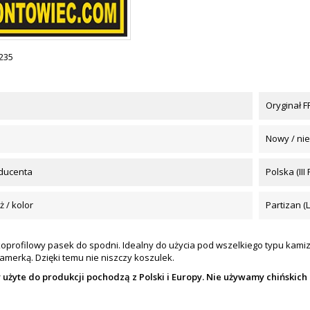
235
Oryginał
Nowy / ni
oducenta
Polska (III 
 / kolor
Partizan (L
skoprofilowy pasek do spodni. Idealny do użycia pod wszelkiego typu kami
lamerką. Dzięki temu nie niszczy koszulek.
y
użyte do produkcji pochodzą z Polski i Europy.
Nie używamy chińskich