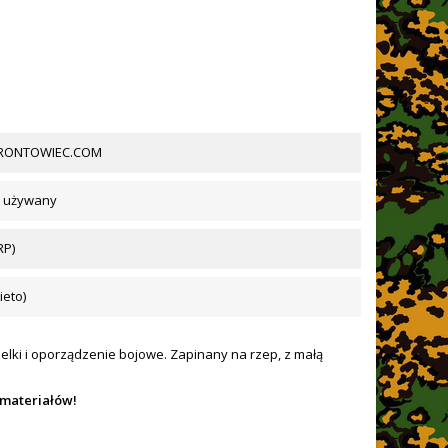
 FRONTOWIEC.COM
e używany
RP)
ieto)
zelki i oporządzenie bojowe. Zapinany na rzep, z małą
 materiałów!