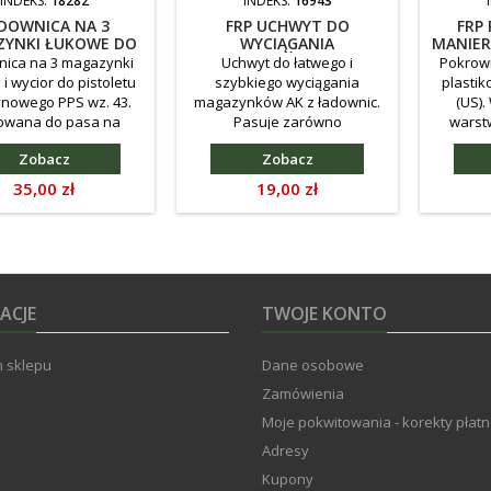
INDEKS:
18282
INDEKS:
16943
DOWNICA NA 3
FRP UCHWYT DO
FRP
YNKI ŁUKOWE DO
WYCIĄGANIA
MANIER
PPS-43
MAGAZYNKÓW AK, DPM
ica na 3 magazynki
Uchwyt do łatwego i
Pokrow
HYBRYDOWY
i wycior do pistoletu
szybkiego wyciągania
plasti
nowego PPS wz. 43.
magazynków AK z ładownic.
(US)
wana do pasa na
Pasuje zarówno
warstw
arciane szlufki.
do magazynków do karabinu
której n
Zobacz
Zobacz
AK-47 jak i AK-74. Stalowych i
tempera
bakelitowych.
tabletk
Cena
Cena
35,00 zł
19,00 zł
Moco
MOLLE. D
paskó
również
ACJE
TWOJE KONTO
 sklepu
Dane osobowe
Zamówienia
Moje pokwitowania - korekty płatn
Adresy
Kupony