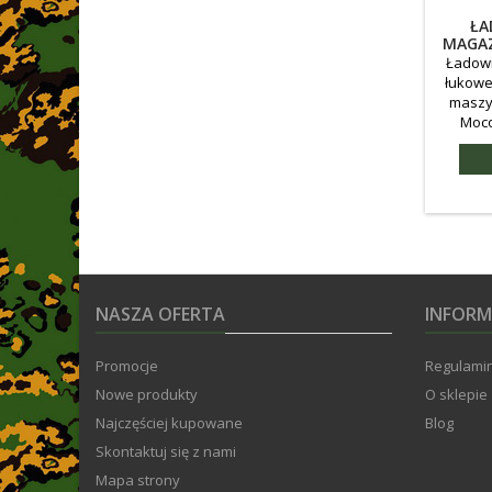
ŁA
MAGAZ
Ładown
łukowe 
maszy
Moco
p
NASZA OFERTA
INFORM
Promocje
Regulamin
Nowe produkty
O sklepie
Najczęściej kupowane
Blog
Skontaktuj się z nami
Mapa strony