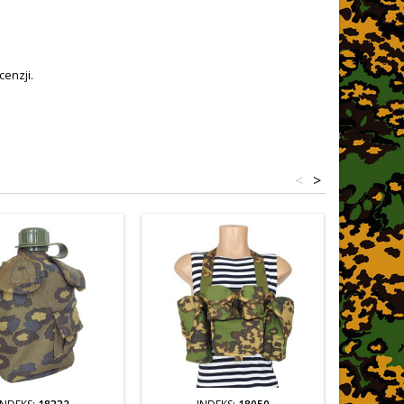
enzji.
<
>