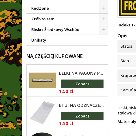
RedZone
Zrób to sam
Indeks
17
Bliski i Środkowy Wschód
Opis
Unikaty
Status
NAJCZĘŚCIEJ KUPOWANE
Stan
BELKI NA PAGONY PODOFICERÓW, NIKLOWANE
Kraj pr
Zobacz
Kamuflaż
Cena
1,50 zł
ETUI NA ODZNACZENIE
Lekki, ni
stalową k
Zobacz
Materiał
Cena
1,50 zł