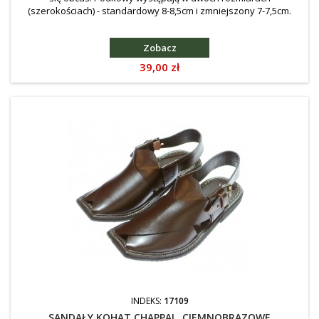
(szerokościach) - standardowy 8-8,5cm i zmniejszony 7-7,5cm.
Zobacz
Cena
39,00 zł
INDEKS:
17109
SANDAŁY KOHAT CHAPPAL, CIEMNOBRĄZOWE