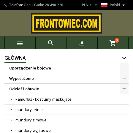


Telefon:
Gadu-Gadu: 28 498 220
PLN zł
Polski
0



shopping_cart
GŁÓWNA
Oporządzenie bojowe
Wyposażenie
Odzież i obuwie
kamuflaż - kostiumy maskujące
mundury letnie
mundury zimowe
mundury wyjściowe