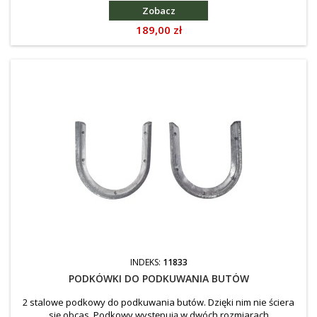
Zobacz
Cena
189,00 zł
INDEKS:
11833
PODKÓWKI DO PODKUWANIA BUTÓW
2 stalowe podkowy do podkuwania butów. Dzięki nim nie ściera
się obcas. Podkowy występują w dwóch rozmiarach