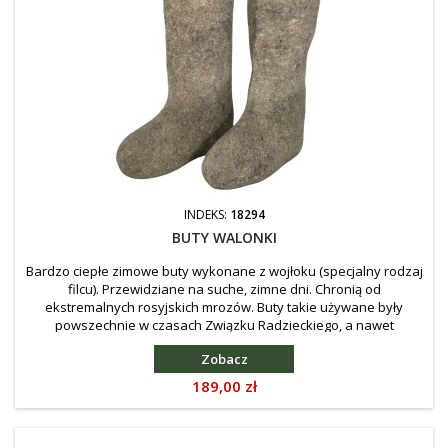
INDEKS:
18294
BUTY WALONKI
Bardzo ciepłe zimowe buty wykonane z wojłoku (specjalny rodzaj
filcu). Przewidziane na suche, zimne dni. Chronią od
ekstremalnych rosyjskich mrozów. Buty takie używane były
powszechnie w czasach Związku Radzieckiego, a nawet
wcześniej, w Carskiej Rosji. Wzór identyczny z produkowanym w
Zobacz
czasie II Wojny Światowej.
Cena
189,00 zł