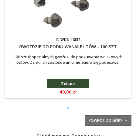
INDEKS:
11832
GWOŹDZIE DO PODKUWANIA BUTÓW - 100 SZT
100 sztuk specjalnych gwoździ do podkuwania wojskowych
butów. Dzięki ich zastosowaniu nie ściera się podeszwa.
Zobacz
Cena
49,00 zł
1
POWRÓT DO GÓRY
