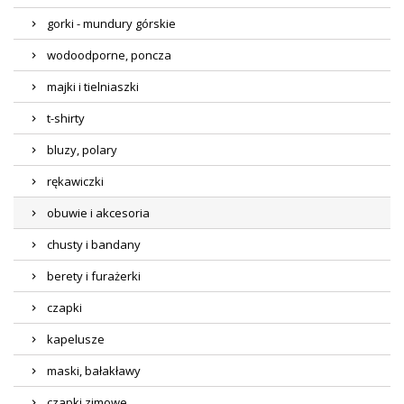
gorki - mundury górskie
wodoodporne, poncza
majki i tielniaszki
t-shirty
bluzy, polary
rękawiczki
obuwie i akcesoria
chusty i bandany
berety i furażerki
czapki
kapelusze
maski, bałakławy
czapki zimowe