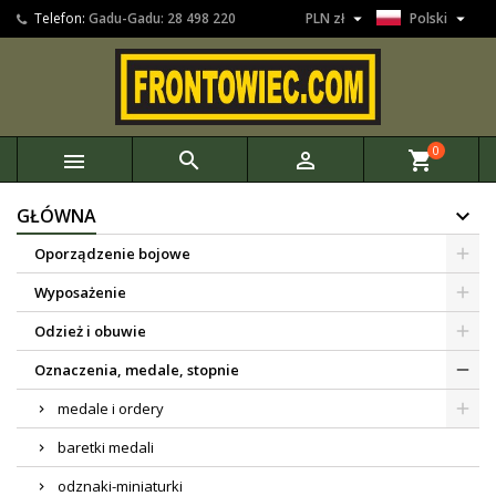


Telefon:
Gadu-Gadu: 28 498 220
PLN zł
Polski
0



shopping_cart
GŁÓWNA
Oporządzenie bojowe
Wyposażenie
Odzież i obuwie
Oznaczenia, medale, stopnie
medale i ordery
baretki medali
odznaki-miniaturki