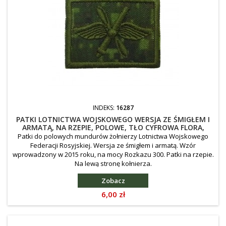
INDEKS:
16287
PATKI LOTNICTWA WOJSKOWEGO WERSJA ZE ŚMIGŁEM I
ARMATĄ, NA RZEPIE, POLOWE, TŁO CYFROWA FLORA,
WYSZYWANE, LEWA
Patki do polowych mundurów żołnierzy Lotnictwa Wojskowego
Federacji Rosyjskiej. Wersja ze śmigłem i armatą. Wzór
wprowadzony w 2015 roku, na mocy Rozkazu 300. Patki na rzepie.
Na lewą stronę kołnierza.
Zobacz
Cena
6,00 zł