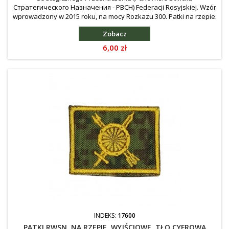
Стратегического Назначения - РВСН) Federacji Rosyjskiej. Wzór
wprowadzony w 2015 roku, na mocy Rozkazu 300. Patki na rzepie.
Zobacz
Cena
6,00 zł
INDEKS:
17600
PATKI RWSN, NA RZEPIE, WYJŚCIOWE, TŁO CYFROWA