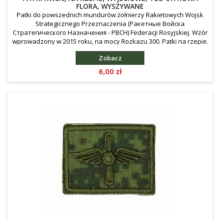
FLORA, WYSZYWANE
Patki do powszednich mundurów żołnierzy Rakietowych Wojsk
Strategicznego Przeznaczenia (Ракетные Войска
Стратегического Назначения - РВСН) Federacji Rosyjskiej. Wzór
wprowadzony w 2015 roku, na mocy Rozkazu 300. Patki na rzepie.
Zobacz
Cena
6,00 zł