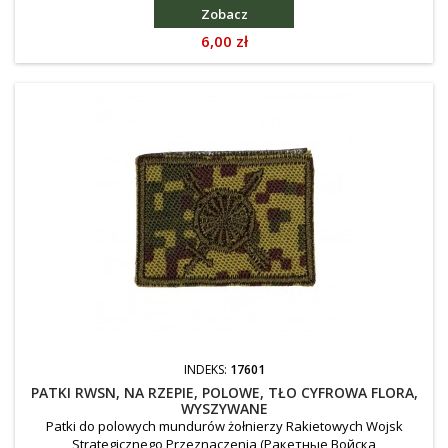
Zobacz
Cena
6,00 zł
INDEKS:
17601
PATKI RWSN, NA RZEPIE, POLOWE, TŁO CYFROWA FLORA,
WYSZYWANE
Patki do polowych mundurów żołnierzy Rakietowych Wojsk
Strategicznego Przeznaczenia (Ракетные Войска