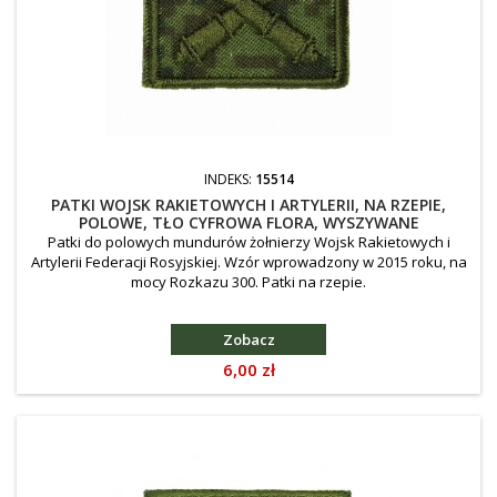
INDEKS:
15514
PATKI WOJSK RAKIETOWYCH I ARTYLERII, NA RZEPIE,
POLOWE, TŁO CYFROWA FLORA, WYSZYWANE
Patki do polowych mundurów żołnierzy Wojsk Rakietowych i
Artylerii Federacji Rosyjskiej. Wzór wprowadzony w 2015 roku, na
mocy Rozkazu 300. Patki na rzepie.
Zobacz
Cena
6,00 zł