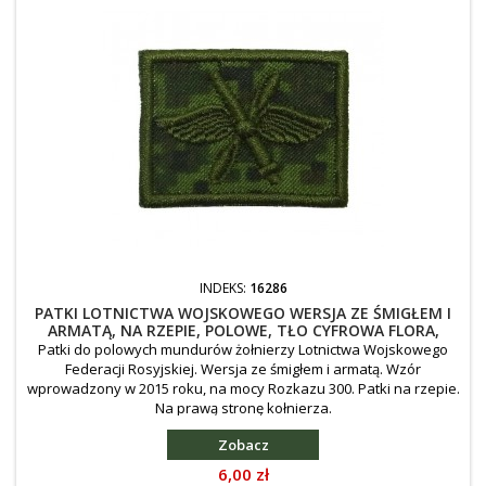
INDEKS:
16286
PATKI LOTNICTWA WOJSKOWEGO WERSJA ZE ŚMIGŁEM I
ARMATĄ, NA RZEPIE, POLOWE, TŁO CYFROWA FLORA,
WYSZYWANE, PRAWA
Patki do polowych mundurów żołnierzy Lotnictwa Wojskowego
Federacji Rosyjskiej. Wersja ze śmigłem i armatą. Wzór
wprowadzony w 2015 roku, na mocy Rozkazu 300. Patki na rzepie.
Na prawą stronę kołnierza.
Zobacz
Cena
6,00 zł