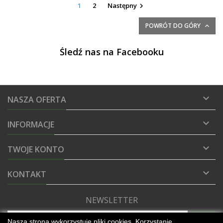
1
2
Następny

POWRÓT DO GÓRY

Śledź nas na Facebooku

NASZA OFERTA

INFORMACJE

TWOJE KONTO

KONTAKT
NEWSLETTER
Nasza strona wykorzystuje pliki cookies. Korzystanie