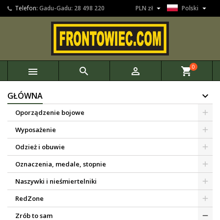


Telefon:
Gadu-Gadu: 28 498 220
PLN zł
Polski
0



shopping_cart
GŁÓWNA
Oporządzenie bojowe
Wyposażenie
Odzież i obuwie
Oznaczenia, medale, stopnie
Naszywki i nieśmiertelniki
RedZone
Zrób to sam