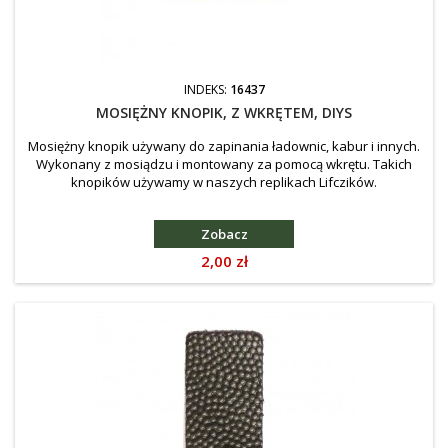
INDEKS:
16437
MOSIĘŻNY KNOPIK, Z WKRĘTEM, DIYS
Mosiężny knopik używany do zapinania ładownic, kabur i innych.
Wykonany z mosiądzu i montowany za pomocą wkrętu. Takich
knopików używamy w naszych replikach Lifczików.
Zobacz
Cena
2,00 zł