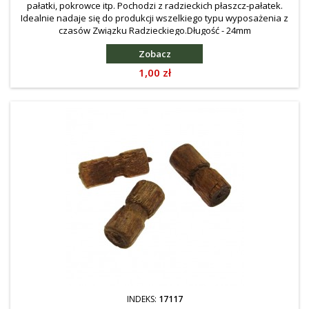
pałatki, pokrowce itp. Pochodzi z radzieckich płaszcz-pałatek.
Idealnie nadaje się do produkcji wszelkiego typu wyposażenia z
czasów Związku Radzieckiego.Długość - 24mm
Zobacz
Cena
1,00 zł
INDEKS:
17117