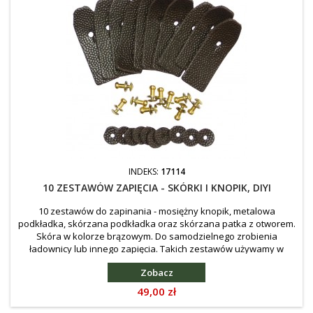
INDEKS:
17114
10 ZESTAWÓW ZAPIĘCIA - SKÓRKI I KNOPIK, DIYI
10 zestawów do zapinania - mosiężny knopik, metalowa
podkładka, skórzana podkładka oraz skórzana patka z otworem.
Skóra w kolorze brązowym. Do samodzielnego zrobienia
ładownicy lub innego zapięcia. Takich zestawów używamy w
naszych replikach Lifczików.
Zobacz
Cena
49,00 zł