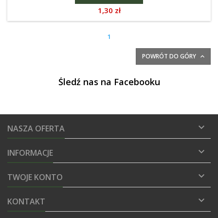
Cena
1,30 zł
1
POWRÓT DO GÓRY

Śledź nas na Facebooku

NASZA OFERTA

INFORMACJE

TWOJE KONTO

KONTAKT