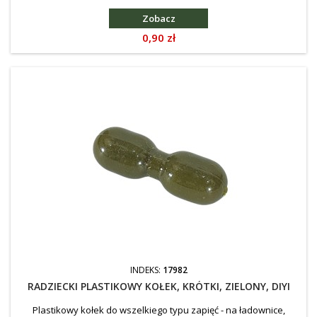
kamuflażami dostępnymi w naszym sklepie.
Zobacz
Cena
0,90 zł
INDEKS:
17982
RADZIECKI PLASTIKOWY KOŁEK, KRÓTKI, ZIELONY, DIYI
Plastikowy kołek do wszelkiego typu zapięć - na ładownice,