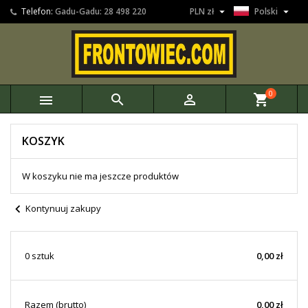


Telefon:
Gadu-Gadu: 28 498 220
PLN zł
Polski
0



shopping_cart
KOSZYK
W koszyku nie ma jeszcze produktów
chevron_left
Kontynuuj zakupy
0 sztuk
0,00 zł
Razem (brutto)
0,00 zł